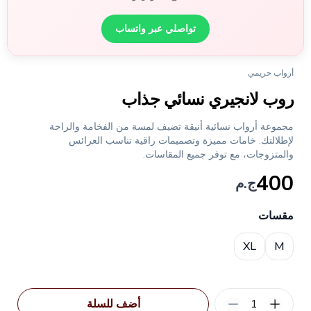
تواصلي عبر واتساب
أرواب حريمي
روب لانجيري نسائي جذاب
مجموعة أرواب نسائية أنيقة تضيف لمسة من الفخامة والراحة
لإطلالتك. خامات مميزة وتصميمات راقية تناسب العرائس
والمتزوجات، مع توفر جميع المقاسات.
400
ج.م
مقسات
Choose a size
XL
M
1
أضف للسلة