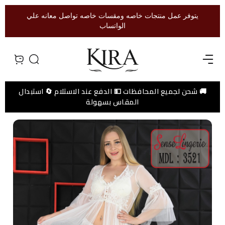
يتوفر عمل منتجات خاصه ومقسات خاصه تواصل معانه علي
الواتساب
Open menu
Search
view bag
🚚 شحن لجميع المحافظات 💵 الدفع عند الاستلام 🔄 استبدال
المقاس بسهولة