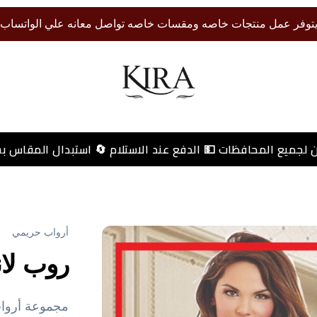
توفر عمل منتجات خاصه ومقسات خاصه تواصل معانه علي الواتساب
 لجميع المحافظات 💵 الدفع عند الاستلام 🔄 استبدال المقاس ب
أرواب حريمي
روب لا
مجموعة أرواب