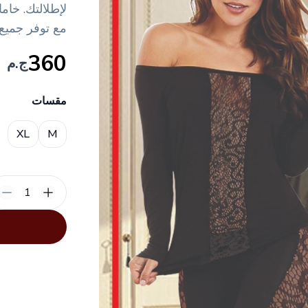
لإطلالتك. خا
مع توفر جميع
360
ج.م
مقسات
Choose a size
XL
M
1