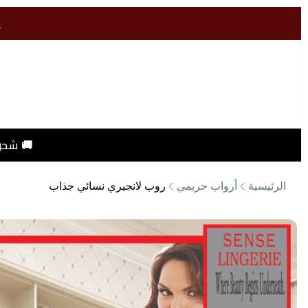
ي
🚚 شحن
الرئيسية
أرواب حريمي
روب لانجيري نسائي جذاب