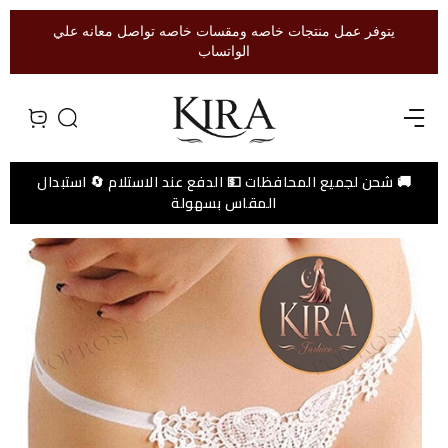
يتوفر عمل منتجات خاصه ومقسات خاصه تواصل معانه علي
الواتساب
Open menu
Search
view bag
🚚 شحن لجميع المحافظات 💵 الدفع عند الاستلام 🔄 استبدال
المقاس بسهولة