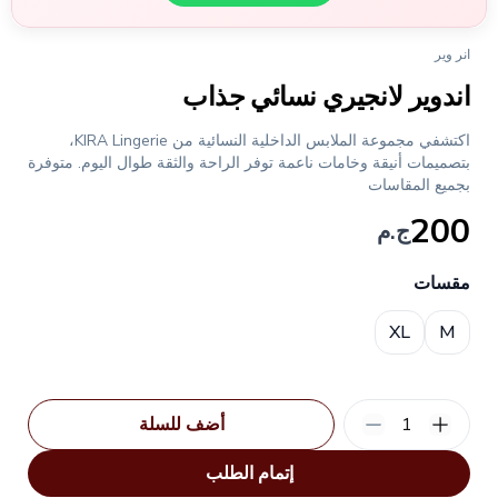
انر وير
اندوير لانجيري نسائي جذاب
اكتشفي مجموعة الملابس الداخلية النسائية من KIRA Lingerie،
بتصميمات أنيقة وخامات ناعمة توفر الراحة والثقة طوال اليوم. متوفرة
بجميع المقاسات
200
ج.م
مقسات
Choose a size
XL
M
1
أضف للسلة
إتمام الطلب